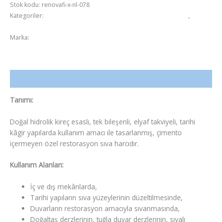
Stok kodu:
renovafi-x-nl-078
Kategoriler:
Hidrolik Kireç Esaslı Tamir ve Restorasyon Harçları
,
Onarım
Marka:
Fixa
Açıklama
Tanımı:
Doğal hidrolik kireç esaslı, tek bileşenli, elyaf takviyeli, tarihi
kâgir yapılarda kullanım amacı ile tasarlanmış, çimento
içermeyen özel restorasyon sıva harcıdır.
Kullanım Alanları:
İç ve dış mekânlarda,
Tarihi yapıların sıva yüzeylerinin düzeltilmesinde,
Duvarların restorasyon amacıyla sıvanmasında,
Doğaltaş derzlerinin, tuğla duvar derzlerinin, sıvalı