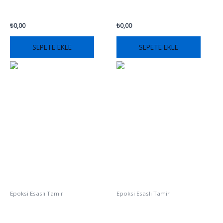
₺
0,00
₺
0,00
SEPETE EKLE
SEPETE EKLE
Epoksi Esaslı Tamir
Epoksi Esaslı Tamir
REPOX 301
REPOX 410T