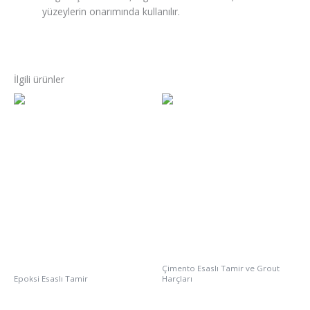
yüzeylerin onarımında kullanılır.
İlgili ürünler
Çimento Esaslı Tamir ve Grout
Epoksi Esaslı Tamir
Harçları
REPOX 302
REPAİRFİX 5