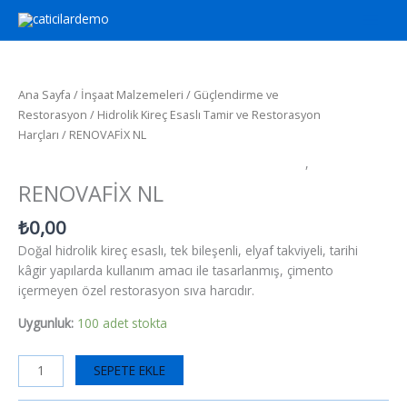
İçeriğe
atla
RENOVAFİX
NL
adet
Ana Sayfa
/
İnşaat Malzemeleri
/
Güçlendirme ve
Restorasyon
/
Hidrolik Kireç Esaslı Tamir ve Restorasyon
Harçları
/ RENOVAFİX NL
Hidrolik Kireç Esaslı Tamir ve Restorasyon Harçları
,
Onarım
RENOVAFİX NL
₺
0,00
Doğal hidrolik kireç esaslı, tek bileşenli, elyaf takviyeli, tarihi
kâgir yapılarda kullanım amacı ile tasarlanmış, çimento
içermeyen özel restorasyon sıva harcıdır.
Uygunluk:
100 adet stokta
SEPETE EKLE