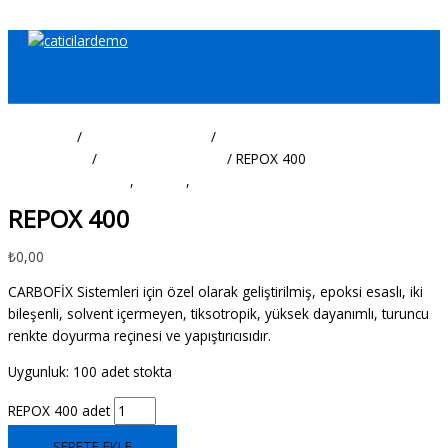
İçeriğe atla
Ana Sayfa
/
İnşaat Malzemeleri
/
Güçlendirme ve
Restorasyon
/
Epoksi Esaslı Tamir
/ REPOX 400
Epoksi Esaslı Tamir
,
Onarım
,
Onarım ve Güçlendirme Ürünleri
REPOX 400
₺
0,00
CARBOFİX Sistemleri için özel olarak geliştirilmiş, epoksi esaslı, iki
bileşenli, solvent içermeyen, tiksotropik, yüksek dayanımlı, turuncu
renkte doyurma reçinesi ve yapıştırıcısıdır.
Uygunluk:
100 adet stokta
REPOX 400 adet
SEPETE EKLE