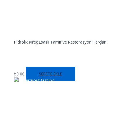
Hidrolik Kireç Esaslı Tamir ve Restorasyon Harçları
RENOVAFİX NL
₺
0,00
SEPETE EKLE