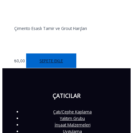
Çimento Esaslı Tamir ve Grout Harçları
REPAİRGROUT FAST
₺
0,00
SEPETE EKLE
ÇATICILAR
Çatı/Cephe Kaplama
Yalıtım Grubu
İnşaat Malzemeleri
Uygulama