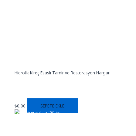
Hidrolik Kireç Esaslı Tamir ve Restorasyon Harçları
RENOVAFİX PL
₺
0,00
SEPETE EKLE