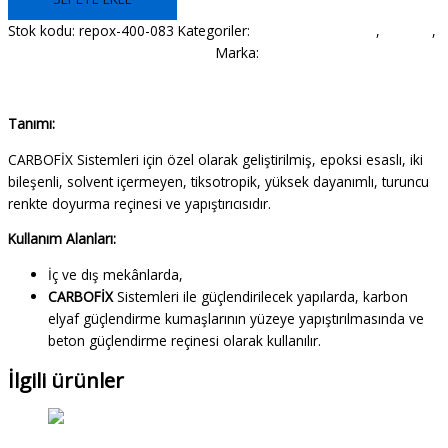
Stok kodu:
repox-400-083
Kategoriler:
Epoksi Esaslı Tamir
,
Onarım
,
Onarım ve Güçlendirme Ürünleri
Marka:
Fixa
Açıklama
Tanımı:
CARBOFİX Sistemleri için özel olarak geliştirilmiş, epoksi esaslı, iki
bileşenli, solvent içermeyen, tiksotropik, yüksek dayanımlı, turuncu
renkte doyurma reçinesi ve yapıştırıcısıdır.
Kullanım Alanları:
İç ve dış mekânlarda,
CARBOFİX
Sistemleri ile güçlendirilecek yapılarda, karbon
elyaf güçlendirme kumaşlarının yüzeye yapıştırılmasında ve
beton güçlendirme reçinesi olarak kullanılır.
İlgili ürünler