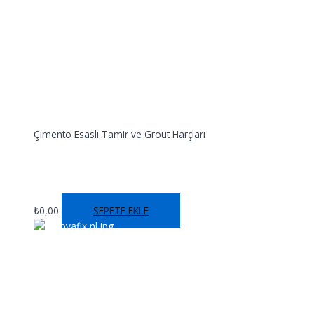
Çimento Esaslı Tamir ve Grout Harçları
REPAİRGROUT GP F50
₺
0,00
SEPETE EKLE