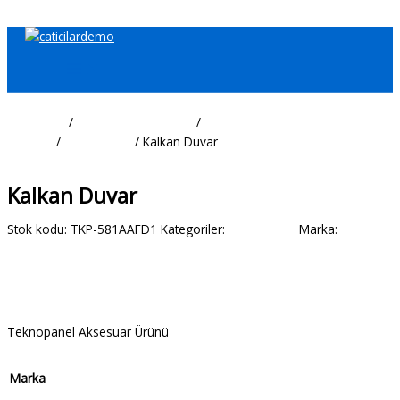
İçeriğe atla
Ana Sayfa
/
Çatı/Cephe Kaplama
/
Sandviç
Paneller
/
Aksesuarlar
/ Kalkan Duvar
Aksesuarlar
Kalkan Duvar
Stok kodu:
TKP-581AAFD1
Kategoriler:
Aksesuarlar
Marka:
TeknoPanel
Açıklama
Ek bilgi
Teknopanel Aksesuar Ürünü
Marka
Teknopanel