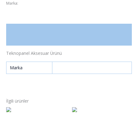
Marka:
TeknoPanel
Açıklama
Ek bilgi
Teknopanel Aksesuar Ürünü
Marka
Teknopanel
İlgili ürünler