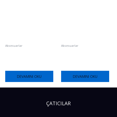
Aksesuarlar
Aksesuarlar
Kalkan Duvar
Soğuk Depo İç Köşe
DEVAMINI OKU
DEVAMINI OKU
ÇATICILAR