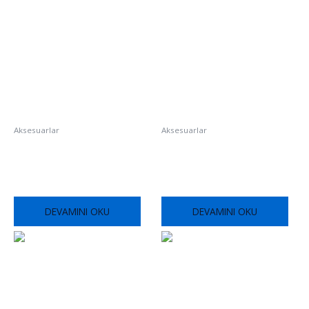
Aksesuarlar
Aksesuarlar
Radius Mahya – 5 Hadve
Dış Köşe
DEVAMINI OKU
DEVAMINI OKU