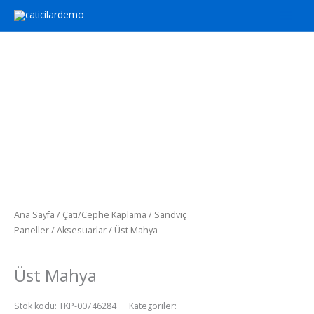
İçeriğe
atla
Ana Sayfa
/
Çatı/Cephe Kaplama
/
Sandviç
Paneller
/
Aksesuarlar
/ Üst Mahya
Aksesuarlar
Üst Mahya
Stok kodu:
TKP-00746284
Kategoriler:
Aksesuarlar