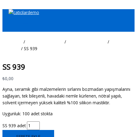
İçeriğe atla
Ana Sayfa
/
İnşaat Malzemeleri
/
Sızdırmazlık Ürünleri
/
Silikon
Mastikler
/ SS 939
Silikon Mastikler
SS 939
₺
0,00
Ayna, seramik gibi malzemelerin sırlarını bozmadan yapışmalarını
sağlayan, tek bileşenli, havadaki nemle kürlenen, nötral yapılı,
solvent içermeyen yüksek kaliteli %100 silikon mastiktir.
Uygunluk:
100 adet stokta
SS 939 adet
SEPETE EKLE