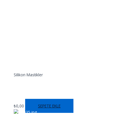
Silikon Mastikler
SS 932X
₺
0,00
SEPETE EKLE