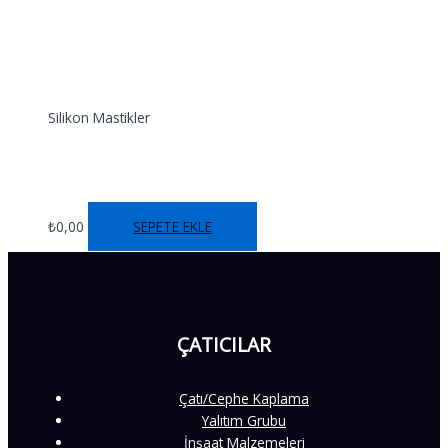
Silikon Mastikler
SS 932
₺
0,00
SEPETE EKLE
ÇATICILAR
Çatı/Cephe Kaplama
Yalıtım Grubu
İnşaat Malzemeleri