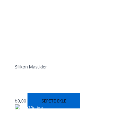
Silikon Mastikler
SS 935
₺
0,00
SEPETE EKLE