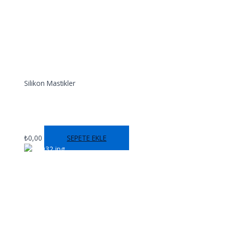
Silikon Mastikler
SS 930E
₺
0,00
SEPETE EKLE