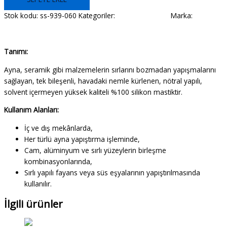
Stok kodu:
ss-939-060
Kategoriler:
Silikon Mastikler
Marka:
Fixa
Açıklama
Tanımı:
Ayna, seramik gibi malzemelerin sırlarını bozmadan yapışmalarını
sağlayan, tek bileşenli, havadaki nemle kürlenen, nötral yapılı,
solvent içermeyen yüksek kaliteli %100 silikon mastiktir.
Kullanım Alanları:
İç ve dış mekânlarda,
Her türlü ayna yapıştırma işleminde,
Cam, alüminyum ve sırlı yüzeylerin birleşme
kombinasyonlarında,
Sırlı yapılı fayans veya süs eşyalarının yapıştırılmasında
kullanılır.
İlgili ürünler