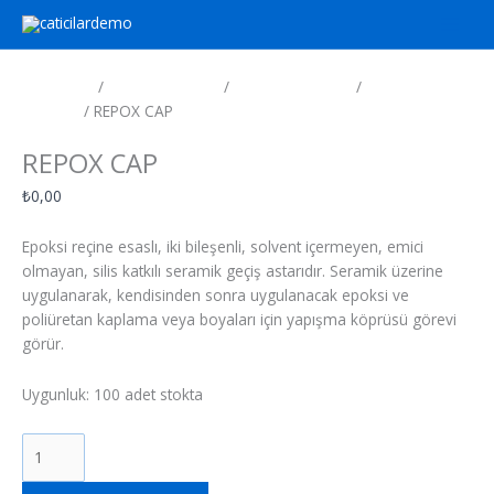
İçeriğe
REPOX
atla
CAP
adet
Ana Sayfa
/
Zemin Kaplama
/
Zemin Sistemleri
/
Epoksi Zemin
Astarları
/ REPOX CAP
Epoksi Zemin Astarları
REPOX CAP
₺
0,00
Epoksi reçine esaslı, iki bileşenli, solvent içermeyen, emici
olmayan, silis katkılı seramik geçiş astarıdır. Seramik üzerine
uygulanarak, kendisinden sonra uygulanacak epoksi ve
poliüretan kaplama veya boyaları için yapışma köprüsü görevi
görür.
Uygunluk:
100 adet stokta