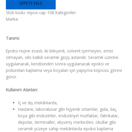
SEPETE EKLE
Stok kodu:
repox-cap-108
Kategoriler:
Epoksi Zemin Astarları
Marka:
Fixa
Açıklama
Tanımı:
Epoksi reçine esaslı, iki bileşenli, solvent içermeyen, emici
olmayan, silis katkılı seramik geçiş astarıdır. Seramik üzerine
uygulanarak, kendisinden sonra uygulanacak epoksi ve
poliüretan kaplama veya boyaları için yapışma köprüsü görevi
görür.
Kullanım Alanları:
İç ve dış mekânlarda,
Hastane, laboratuvar gibi hijyenik ortamlar, gıda, ilaç,
boya gibi endüstriler, endüstriyel mutfaklar, fabrikalar,
depolar, terminaller, alışveriş merkezleri, okullar gibi
seramik yüzeye sahip mekânlarda epoksi kaplama