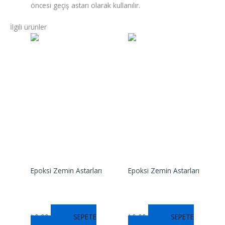
öncesi geçiş astarı olarak kullanılır.
İlgili ürünler
Epoksi Zemin Astarları
Epoksi Zemin Astarları
REPOX AW
REPOX AD
₺
0,00
SEPETE
₺
0,00
SEPETE