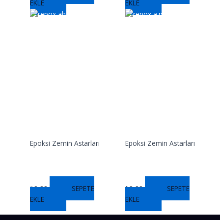
EKLE
EKLE
Epoksi Zemin Astarları
Epoksi Zemin Astarları
REPOX AH
REPOX A
₺
0,00
SEPETE
₺
0,00
SEPETE
EKLE
EKLE