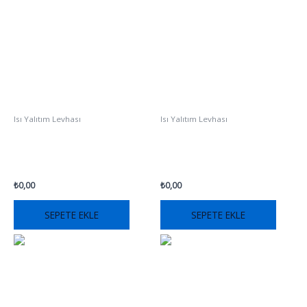
Isı Yalıtım Levhası
Isı Yalıtım Levhası
Beyaz EPS Isı Yalıtım Levhası
IGLOO SILVEREX
₺
0,00
₺
0,00
SEPETE EKLE
SEPETE EKLE