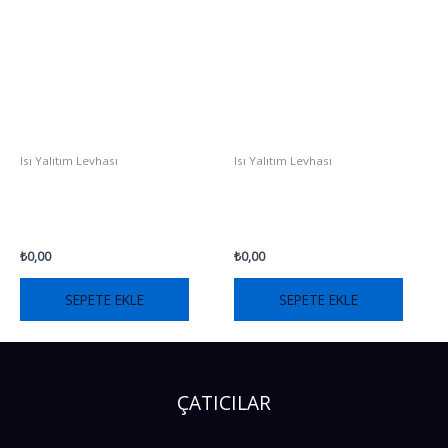
Isı Yalıtım Levhası
Isı Yalıtım Levhası
IGLOO LAMBDAPOR
IGLOO NEOCARBON
₺
0,00
₺
0,00
SEPETE EKLE
SEPETE EKLE
ÇATICILAR