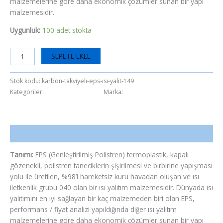
malzemelerine göre daha ekonomik çözümler sunan bir yapı
malzemesidir.
Uygunluk:
100 adet stokta
SEPETE EKLE
Stok kodu:
karbon-takviyeli-eps-isi-yalit-149
Kategoriler:
Isı Yalıtım Levhası
Marka:
Fixa
Açıklama
Tanımı:
EPS (Genleştirilmiş Polistren) termoplastik, kapalı
gözenekli, polistren taneciklerin şişirilmesi ve birbirine yapışması
yolu ile üretilen, %98’i hareketsiz kuru havadan oluşan ve ısı
iletkenlik grubu 040 olan bir ısı yalıtım malzemesidir. Dünyada ısı
yalıtımını en iyi sağlayan bir kaç malzemeden biri olan EPS,
performans / fiyat analizi yapıldığında diğer ısı yalıtım
malzemelerine göre daha ekonomik çözümler sunan bir yapı