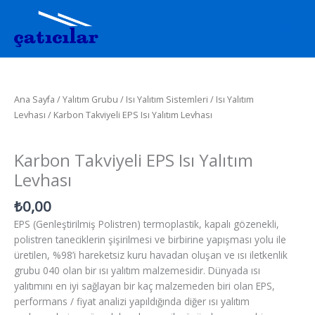
İçeriğe
atla
Karbon
Takviyeli
EPS
Ana Sayfa
/
Yalıtım Grubu
/
Isı Yalıtım Sistemleri
/
Isı Yalıtım
Isı
Levhası
/ Karbon Takviyeli EPS Isı Yalıtım Levhası
Yalıtım
Isı Yalıtım Levhası
Levhası
Karbon Takviyeli EPS Isı Yalıtım
adet
Levhası
₺
0,00
EPS (Genleştirilmiş Polistren) termoplastik, kapalı gözenekli,
polistren taneciklerin şişirilmesi ve birbirine yapışması yolu ile
üretilen, %98’i hareketsiz kuru havadan oluşan ve ısı iletkenlik
grubu 040 olan bir ısı yalıtım malzemesidir. Dünyada ısı
yalıtımını en iyi sağlayan bir kaç malzemeden biri olan EPS,
performans / fiyat analizi yapıldığında diğer ısı yalıtım