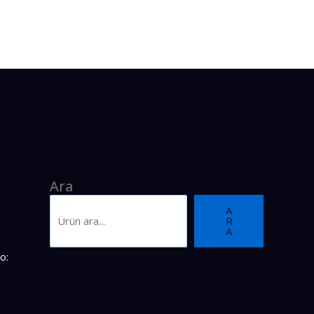
Ara
A
R
A
o: