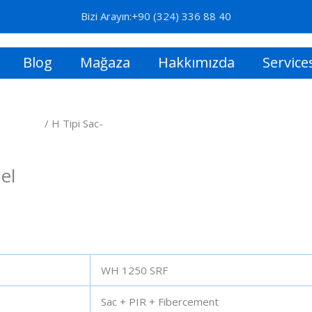
Bizi Arayın:+90 (324) 336 88 40
Blog
Mağaza
Hakkımızda
Service
Panelleri
/ H Tipi Sac-
el
WH 1250 SRF
Sac + PIR + Fibercement