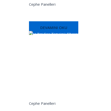
Cephe Panelleri
H Tipi Sac-PIR-Sac Panel
DEVAMINI OKU
Cephe Panelleri
H Tipi Sac-Taşyünü-Fibercement Panel