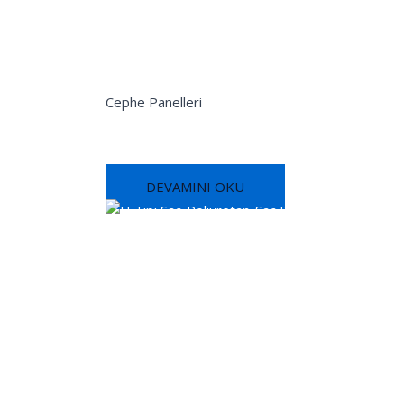
Cephe Panelleri
Yarım Sinüs Sac-PIR-Sac Panel
DEVAMINI OKU