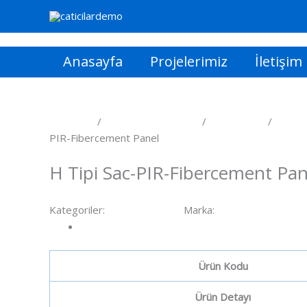
İçeriğe
atla
Anasayfa
Projelerimiz
İletişim
Ana Sayfa
/
Çatı/Cephe Kaplama
/
HekimPanel
/
Cephe 
PIR-Fibercement Panel
Cephe Panelleri
H Tipi Sac-PIR-Fibercement Pan
Kategoriler:
Cephe Panelleri
Marka:
Hekim Yapı
Açıklama
Ürün Kodu
Ürün Detayı