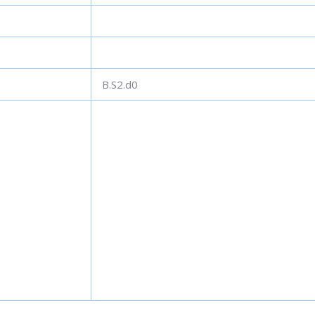
HekimPanel
Cephe Panelleri
B.S2.d0