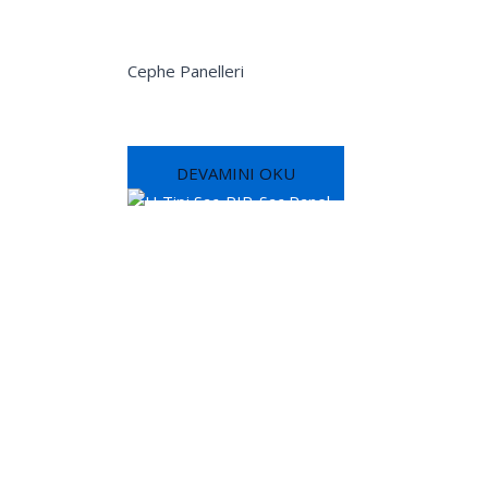
Cephe Panelleri
H Tipi Sac-Poliüretan-Sac Panel
DEVAMINI OKU