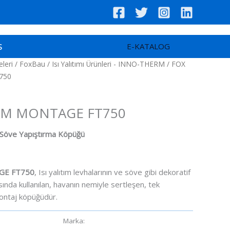
s
E-KATALOG
leri
/
FoxBau
/
Isı Yalıtımı Ürünleri - INNO-THERM
/ FOX
750
NNO-THERM
AM MONTAGE FT750
 Söve Yapıştırma Köpüğü
GE FT750
, Isı yalıtım levhalarının ve söve gibi dekoratif
ında kullanılan, havanın nemiyle sertleşen, tek
ontaj köpüğüdür.
nleri - INNO-THERM
Marka:
FoxBau