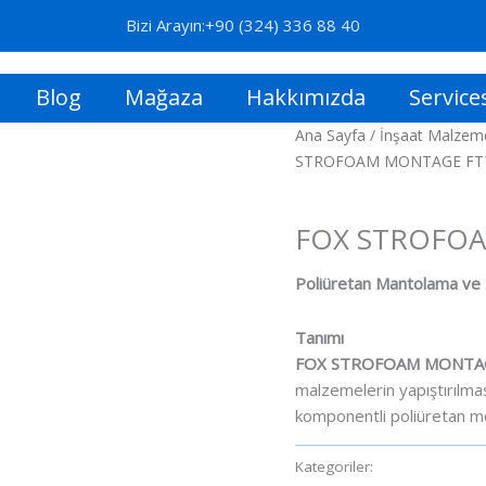
Bizi Arayın:+90 (324) 336 88 40
Blog
Mağaza
Hakkımızda
Service
Ana Sayfa
/
İnşaat Malzeme
STROFOAM MONTAGE FT
Isı Yalıtımı Ürünleri - I
FOX STROFO
Poliüretan Mantolama ve
Tanımı
FOX STROFOAM MONTA
malzemelerin yapıştırılmas
komponentli poliüretan m
Kategoriler:
Isı Yalıtımı Ürü