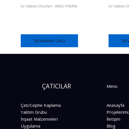
Isı Yalıtımı Ürünleri - INNO-THERM
Isı Yalıtımı
FOX THERM-ALL® FIX FT383
FOX STR
DEVAMINI OKU
DE
ÇATICILAR
Menü
Çatı/Cephe Kaplama
Anasayfa
Yalıtım Grubu
Projelerimi
İnşaat Malzemeleri
İletişim
Uygulama
Blog