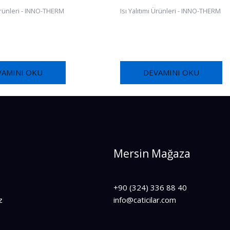
 Ürünleri - INNO-THERM
Isı Yalıtımı Ürünleri - INNO-THERM
OFOAM MONTAGE FT850
FOX THERM-ALL® COAT FT22
VAMINI OKU
DEVAMINI OKU
Mersin Mağaza
+90 (324) 336 88 40
z
info@caticilar.com