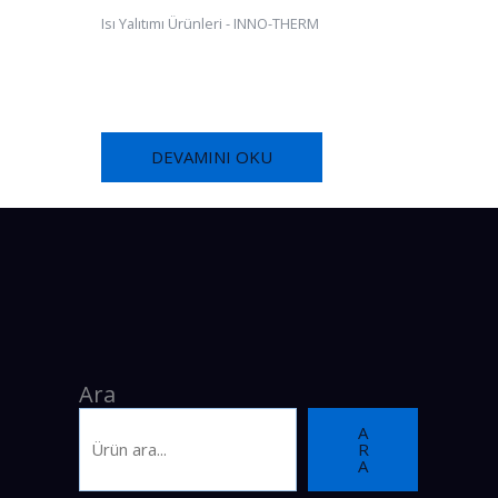
Isı Yalıtımı Ürünleri - INNO-THERM
0 GRENLİ
FOX THERM-ALL® SUNPRIM FT310
DEVAMINI OKU
Ara
A
R
A