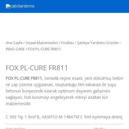
İçeriğe
atla
Ana Sayfa
/
İnşaat Malzemeleri
/
FoxBau
/
Şantiye Yardımcı Ürünler -
INNO-CARE
/ FOX PL-CURE FR811
Şantiye Yardımcı Ürünler - INNO-CARE
FOX PL-CURE FR811
FOX PL-CURE FR811
, Sentetik reçine esaslı, yeni dökülmüş beton
ve şap üzerine uygulanan, oluşturduğu film tabakası ile suyu
betonun bünyesinde tutarak optimum dayanım gelişimini
sağlayan, hızlı kurumayı engelleyerek rötreyi azaltan kür
malzemesidir.
C 309 Tip 1 Sınıf B, AASHTO M-148ATM C 944 Aşınmaya direnç