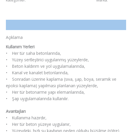
Kategoriler:
Şantiye Yardımcı Ürünler - INNO-CARE
Marka:
FoxBau
Açıklama
Açıklama
Kullanım Yerleri
• Her tür saha betonlarında,
• Yüzey sertleştirici uygulanmış yüzeylerde,
• Beton kaldırım ve yol uygulamalarında,
• Kanal ve kanalet betonlarında,
• Sonradan üzerine kaplama (sıva, şap, boya, seramik ve
epoksi kaplama) yapılması planlanan yüzeylerde,
• Her tür betonarme yapı elemanlarında,
• Şap uygulamalarında kullanılır.
Avantajları
• Kullanıma hazırdır,
• Her tür beton yüzeye uygulanır,
• Yüzeydeki, hızlı su kaybının neden olduğu büzülme (rötre)