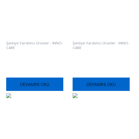
Şantiye Yardımcı Ürünler - INNO-
Şantiye Yardımcı Ürünler - INNO-
CARE
CARE
FOX SILAN FR115
FOX P-CURE FR515
DEVAMINI OKU
DEVAMINI OKU