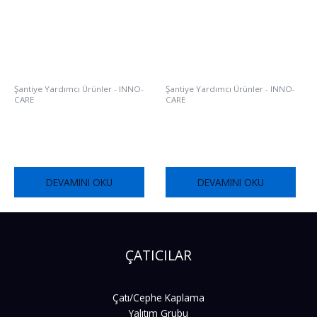
Şantiye Yardımcı Ürünler - INNO-
Şantiye Yardımcı Ürünler - INNO-
CARE
CARE
FOX HYDROCURE FR761
FOX ACURE FR570
DEVAMINI OKU
DEVAMINI OKU
ÇATICILAR
Çatı/Cephe Kaplama
Yalıtım Grubu