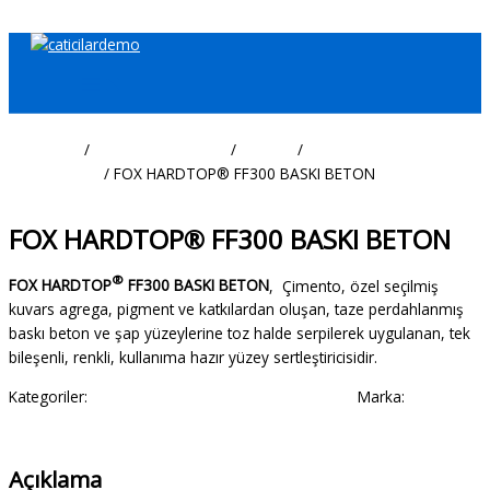
İçeriğe atla
Ana Sayfa
/
İnşaat Malzemeleri
/
FoxBau
/
Zemin Tekniği Ürünleri -
INNO-FLOOR
/ FOX HARDTOP® FF300 BASKI BETON
Zemin Tekniği Ürünleri - INNO-FLOOR
FOX HARDTOP® FF300 BASKI BETON
®
FOX HARDTOP
FF300 BASKI BETON
, Çimento, özel seçilmiş
kuvars agrega, pigment ve katkılardan oluşan, taze perdahlanmış
baskı beton ve şap yüzeylerine toz halde serpilerek uygulanan, tek
bileşenli, renkli, kullanıma hazır yüzey sertleştiricisidir.
Kategoriler:
Zemin Tekniği Ürünleri - INNO-FLOOR
Marka:
FoxBau
Açıklama
Açıklama