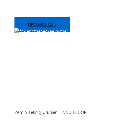
FOX EPOTHANE® PRIMER WB COLORED
DEVAMINI OKU
Zemin Tekniği Ürünleri - INNO-FLOOR
FOX EPOTHANE® PRIMER AS