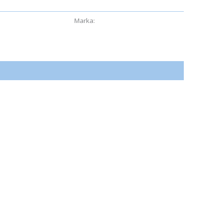
ı Ürünler - INNO-CARE
Marka:
FoxBau