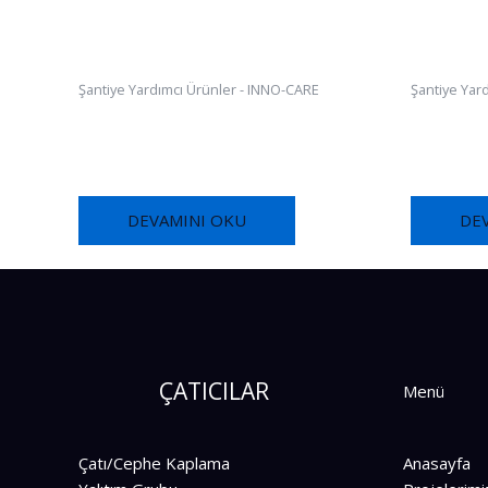
Şantiye Yardımcı Ürünler - INNO-CARE
Şantiye Yar
FOX SILAN FR115
FOX CLEA
DEVAMINI OKU
DE
ÇATICILAR
Menü
Çatı/Cephe Kaplama
Anasayfa