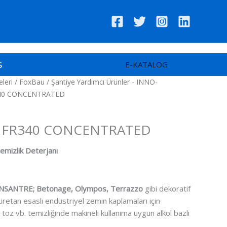
s
E-KATALOG
leri
/
FoxBau
/
Şantiye Yardımcı Ürünler - INNO-
340 CONCENTRATED
 - INNO-CARE
 FR340 CONCENTRATED
Temizlik Deterjanı
SANTRE; Betonage, Olympos, Terrazzo
gibi dekoratif
retan esaslı endüstriyel zemin kaplamaları için
r, toz vb. temizliğinde makineli kullanıma uygun alkol bazlı