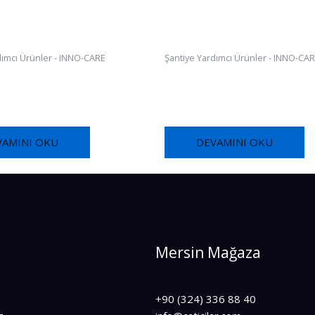
dımcı Ürünler - INNO-CARE
Şantiye Yardımcı Ürünler - INNO-CA
NER MULTI FR500
FOX P-CURE FR515
VAMINI OKU
DEVAMINI OKU
Mersin Mağaza
+90 (324) 336 88 40