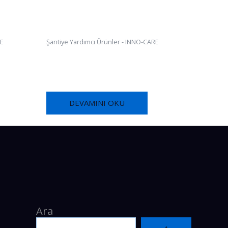
RE
Şantiye Yardımcı Ürünler - INNO-CARE
FOX PL-CURE FR811
DEVAMINI OKU
Ara