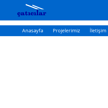
İçeriğe
atla
Anasayfa
Projelerimiz
İletişim