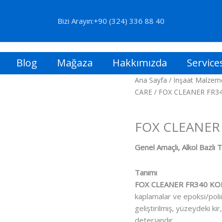
Bizi Arayın:+90 (324) 336 88 40
Blog
Mağaza
Hakkımızda
Service
Ana Sayfa
/
İnşaat Malzeme
CARE
/ FOX CLEANER FR
Şantiye Yardımcı Ürünler
FOX CLEANER
Genel Amaçlı, Alkol Bazlı 
Tanımı
FOX CLEANER FR340 KON
kaplamalar ve epoksi/poliü
geliştirilmiş, yüzeydeki ki
deterjandır.