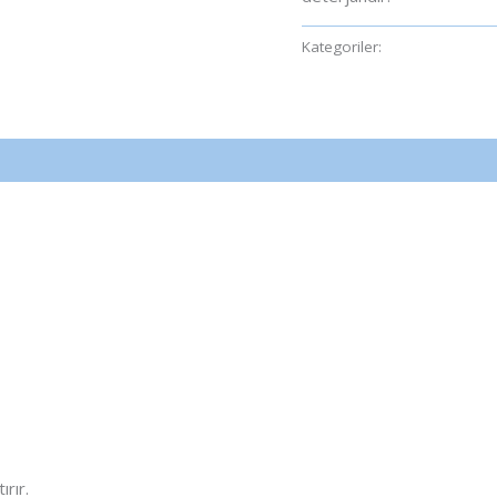
Kategoriler:
Şantiye Yardımc
rır.