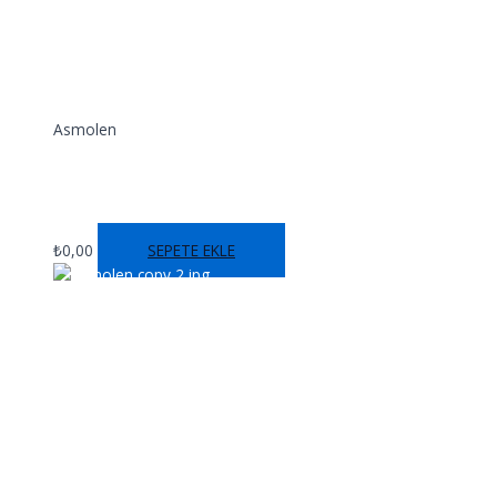
Asmolen
FİXA ASMOLEN
₺
0,00
SEPETE EKLE