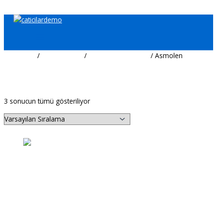
İçeriğe atla
Ana Sayfa
/
Yalıtım Grubu
/
Isı Yalıtım Sistemleri
/ Asmolen
Asmolen
3 sonucun tümü gösteriliyor