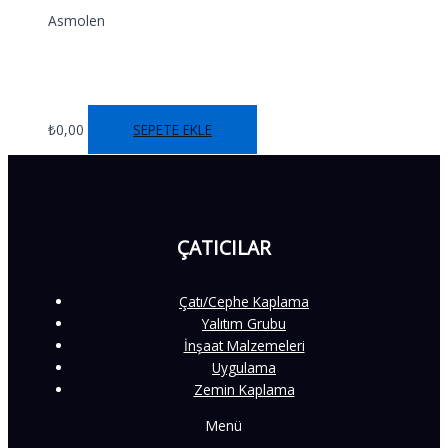
Asmolen
PROX ASMOLEN
₺
0,00
SEPETE EKLE
ÇATICILAR
Çatı/Cephe Kaplama
Yalıtım Grubu
İnşaat Malzemeleri
Uygulama
Zemin Kaplama
Menü