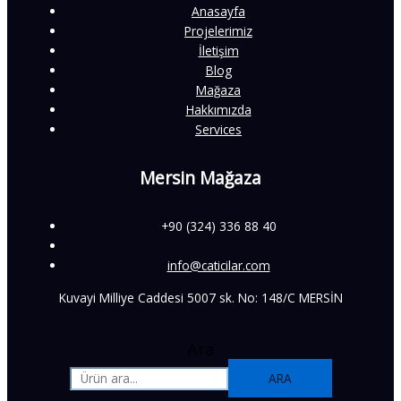
Anasayfa
Projelerimiz
İletişim
Blog
Mağaza
Hakkımızda
Services
Mersin Mağaza
+90 (324) 336 88 40
info@caticilar.com
Kuvayi Milliye Caddesi 5007 sk. No: 148/C MERSİN
Ara
ARA