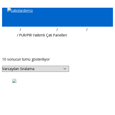
İçeriğe atla
Ana Sayfa
/
Çatı/Cephe Kaplama
/
Sandviç Paneller
/
Çatı
Panelleri
/ PUR/PIR Yalıtımlı Çatı Panelleri
PUR/PIR Yalıtımlı Çatı Panelleri
10 sonucun tümü gösteriliyor