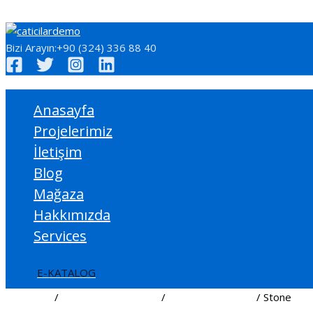
İçeriğe atla
Bizi Arayın:+90 (324) 336 88 40
Anasayfa
Projelerimiz
İletişim
Blog
Mağaza
Hakkımızda
Services
E-KATALOG
Ana Sayfa
/
Çatı/Cephe Kaplama
/
HekimColorBoard
/ Stone