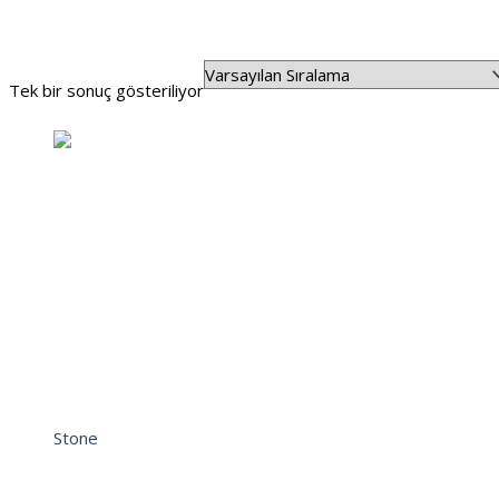
Stone
Tek bir sonuç gösteriliyor
Stone
Stone Renkli Fibercement